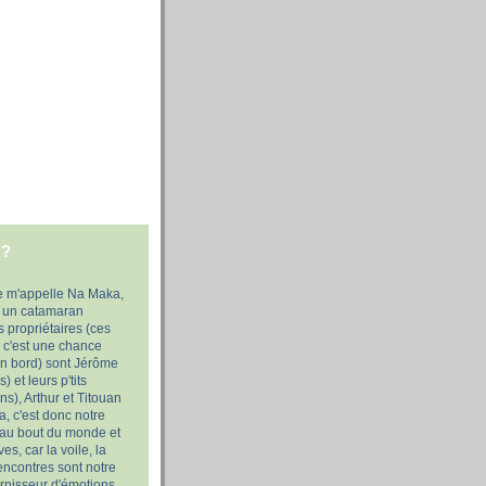
 ?
e m'appelle Na Maka,
, un catamaran
propriétaires (ces
ar c'est une chance
on bord) sont Jérôme
) et leurs p'tits
s), Arthur et Titouan
, c'est donc notre
 au bout du monde et
es, car la voile, la
rencontres sont notre
urnisseur d'émotions,