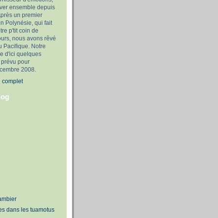
rêver ensemble depuis
Après un premier
n Polynésie, qui fait
tre p'tit coin de
ours, nous avons rêvé
u Pacifique. Notre
e d'ici quelques
 prévu pour
décembre 2008.
l complet
log
ambier
s dans les tuamotus