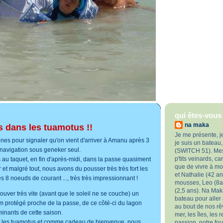
qui êtes-vous
na maka
dans les tuamotus !!
Je me présente, j
gnes pour signaler qu'on vient d'arriver à Amanu après 3
je suis un bateau
e navigation sous geneker seul.
(SWITCH 51). Mes 
p'tits veinards, c
au taquet, en fin d'après-midi, dans la passe quasiment
que de vivre à m
 et malgré tout, nous avons du pousser très très fort les
et Nathalie (42 ans
s 8 noeuds de courant ..., très très impressionnant !
mousses, Leo (8an
(2,5 ans). Na Maka
trouver très vite (avant que le soleil ne se couche) un
bateau pour aller
 protégé proche de la passe, de ce côté-ci du lagon
au bout de nos rêv
inants de cette saison.
mer, les îles, les 
les tuamotus et comme cadeau de bienvenue, nous
passion, notre fo