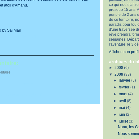
ce qui nous fait 
t atoll d'Amanu.
presque 15 ans. 
périple de 2 ans e
de ce territoire, no
paradis pour touj
d'une traversée d
d by SailMail
rêve prendra form
ttp://www.sailmail.com
semaines. Départ
l'aventure, le 3 
Afficher mon profi
archives du b
ntaire:
►
2008
(6)
ntaire
▼
2009
(33)
►
janvier
(3)
Accueil
Article plus ancien
►
février
(1)
►
mars
(4)
 les commentaires (Atom)
►
avril
(8)
►
mai
(4)
►
juin
(2)
▼
juillet
(3)
Nana, les G
Nous somme
!!