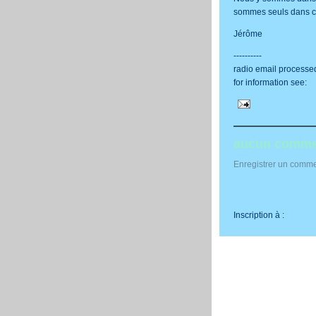
sommes seuls dans ce
Jérôme
----------
radio email processe
for information see:
h
aucun comme
Enregistrer un comme
Article plus récent
Inscription à :
Publier