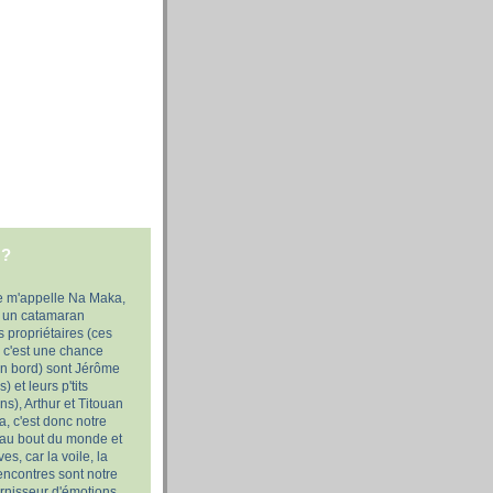
 ?
e m'appelle Na Maka,
, un catamaran
propriétaires (ces
ar c'est une chance
on bord) sont Jérôme
) et leurs p'tits
s), Arthur et Titouan
, c'est donc notre
 au bout du monde et
es, car la voile, la
rencontres sont notre
urnisseur d'émotions,