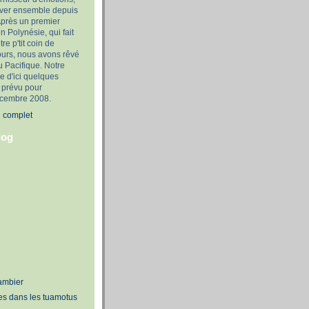
rêver ensemble depuis
Après un premier
n Polynésie, qui fait
tre p'tit coin de
ours, nous avons rêvé
u Pacifique. Notre
e d'ici quelques
 prévu pour
décembre 2008.
l complet
log
ambier
s dans les tuamotus