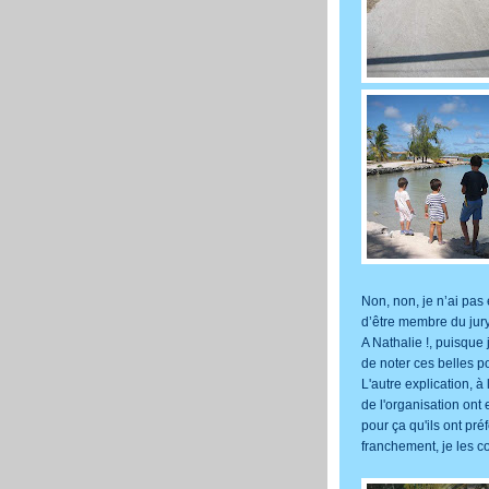
Non, non, je n’ai pas
d’être membre du jur
A Nathalie !, puisque 
de noter ces belles p
L'autre explication, à
de l'organisation ont
pour ça qu'ils ont préf
franchement, je les c