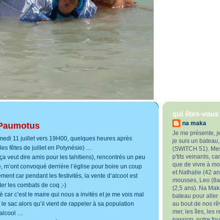
qui êtes-vous
na maka
 Paumotus
Je me présente, j
medi 11 juillet vers 19H00, quelques heures après
je suis un bateau
les fêtes de juillet en Polynésie) …
(SWITCH 51). Mes 
p'tits veinards, c
a veut dire amis pour les tahitiens), rencontrés un peu
que de vivre à m
ée, m’ont convoqué derrière l’église pour boire un coup
et Nathalie (42 ans
ment car pendant les festivités, la vente d’alcool est
mousses, Leo (8an
er les combats de coq ;-)
(2,5 ans). Na Maka
 car c’est le maire qui nous a invités et je me vois mal
bateau pour aller
 le sac alors qu’il vient de rappeler à sa population
au bout de nos rêv
mer, les îles, les 
l’alcool …
passion, notre fo