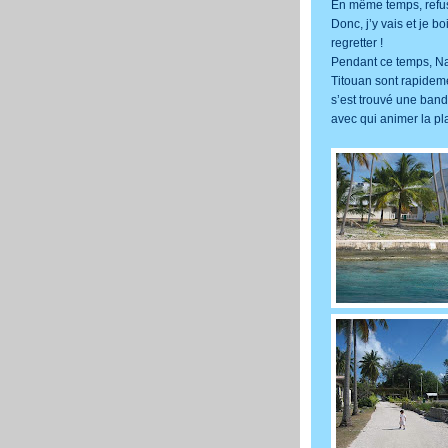
En même temps, refuser
Donc, j’y vais et je bo
regretter !
Pendant ce temps, Na
Titouan sont rapideme
s’est trouvé une ban
avec qui animer la pl