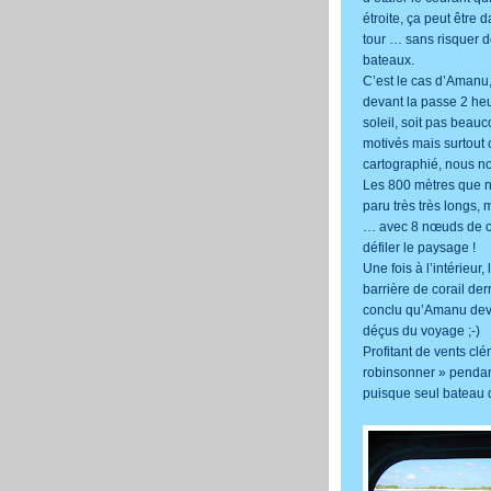
étroite, ça peut être 
tour … sans risquer de
bateaux.
C’est le cas d’Amanu,
devant la passe 2 heu
soleil, soit pas beauc
motivés mais surtout c
cartographié, nous 
Les 800 mètres que no
paru très très longs,
… avec 8 nœuds de co
défiler le paysage !
Une fois à l’intérieur
barrière de corail derr
conclu qu’Amanu devait
déçus du voyage ;-)
Profitant de vents cl
robinsonner » pendan
puisque seul bateau