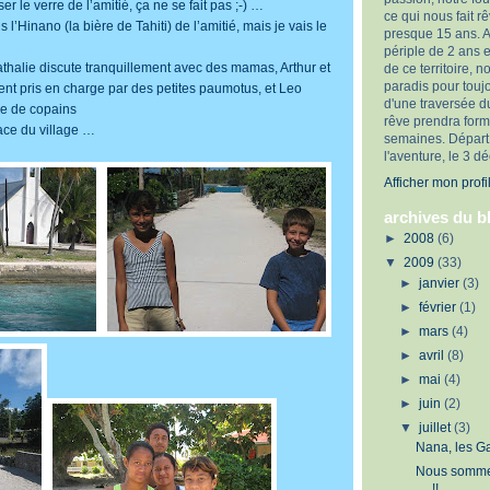
 le verre de l’amitié, ça ne se fait pas ;-) …
ce qui nous fait 
is l’Hinano (la bière de Tahiti) de l’amitié, mais je vais le
presque 15 ans. 
périple de 2 ans e
thalie discute tranquillement avec des mamas, Arthur et
de ce territoire, no
paradis pour touj
nt pris en charge par des petites paumotus, et Leo
d'une traversée d
de de copains
rêve prendra form
ace du village …
semaines. Départ
l'aventure, le 3 
Afficher mon profi
archives du b
►
2008
(6)
▼
2009
(33)
►
janvier
(3)
►
février
(1)
►
mars
(4)
►
avril
(8)
►
mai
(4)
►
juin
(2)
▼
juillet
(3)
Nana, les G
Nous somme
!!