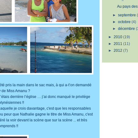
Au pays de
►
septembre
►
octobre
(4)
►
décembre
(
►
2010
(19)
►
2011
(11)
►
2012
(7)
 été pris la main dans le sac mais, à qui a-t’on demandé
y de Miss Amanu ?
j’étais derrière l’église … j’ai donc manqué le privilège
olynésiennes !!
 laquelle je crois davantage, c'est que les responsables
 eu peur que Nathalie gagne le titre de Miss Amanu, c'est
éré la voir devant la scène que sur la scène ... et très
omprends !!