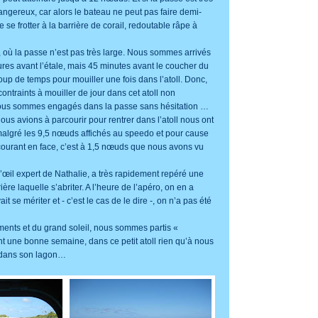
dangereux, car alors le bateau ne peut pas faire demi-
 se frotter à la barrière de corail, redoutable râpe à
 où la passe n’est pas très large. Nous sommes arrivés
res avant l’étale, mais 45 minutes avant le coucher du
oup de temps pour mouiller une fois dans l’atoll. Donc,
ontraints à mouiller de jour dans cet atoll non
nous sommes engagés dans la passe sans hésitation …
us avions à parcourir pour rentrer dans l’atoll nous ont
 malgré les 9,5 nœuds affichés au speedo et pour cause
urant en face, c’est à 1,5 nœuds que nous avons vu
, l’œil expert de Nathalie, a très rapidement repéré une
ière laquelle s’abriter. A l’heure de l’apéro, on en a
 se mériter et - c’est le cas de le dire -, on n’a pas été
éments et du grand soleil, nous sommes partis «
t une bonne semaine, dans ce petit atoll rien qu’à nous
 dans son lagon…