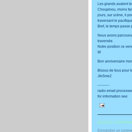
Les grands avalent le
Choupinou, moins fan d
jours, sur scène, il po
traversant le pacifique
Bref, le temps passe p
Nous avons parcouru à
traversée.
Notre position ce ve
W
Bon anniversaire mon
Bisous de tous pour t
Jérôme2
----------
radio email processe
for information see:
h
aucun comme
Enregistrer un comme