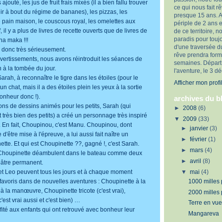
ajouté, les jus de fruit frais mixés (il a bien fallu trouver
ce qui nous fait 
ir à bout du régime de bananes), les pizzas, les
presque 15 ans. 
 pain maison, le couscous royal, les omelettes aux
périple de 2 ans e
 il y a plus de livres de recette ouverts que de livres de
de ce territoire, no
paradis pour touj
na maka !!!
d'une traversée d
 donc très sérieusement.
rêve prendra form
ertissements, nous avons réintroduit les séances de
semaines. Départ
 à la tombée du jour.
l'aventure, le 3 
ah, à reconnaître le tigre dans les étoiles (pour le
Afficher mon profi
un chat, mais il a des étoiles plein les yeux à la sortie
nheur donc !).
archives du b
 de dessins animés pour les petits, Sarah (qui
►
2008
(6)
très bien des petits) a créé un personnage très inspiré
▼
2009
(33)
En fait, Choupinou, c'est Manu. Choupinou, dont
►
janvier
(3)
d'être mise à l'épreuve, a lui aussi fait naître un
►
février
(1)
te. Et qui est Choupinette ??, gagné !, c'est Sarah.
►
mars
(4)
Choupinette déambulent dans le bateau comme deux
►
avril
(8)
âtre permanent.
▼
mai
(4)
n et Leo peuvent tous les jours et à chaque moment
1000 milles
 favoris dans de nouvelles aventures : Choupinette à la
à la manœuvre, Choupinette tricote (c'est vrai),
2000 milles
'est vrai aussi et c'est bien) …
Terre en vue
ité aux enfants qui ont retrouvé avec bonheur leur
Mangareva