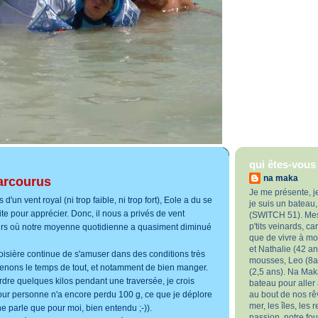
qui êtes-vous
na maka
arcourus
Je me présente, j
 d'un vent royal (ni trop faible, ni trop fort), Eole a du se
je suis un bateau
 vite pour apprécier. Donc, il nous a privés de vent
(SWITCH 51). Mes 
p'tits veinards, c
ours où notre moyenne quotidienne a quasiment diminué
que de vivre à m
et Nathalie (42 ans
roisière continue de s'amuser dans des conditions très
mousses, Leo (8an
renons le temps de tout, et notamment de bien manger.
(2,5 ans). Na Maka
erdre quelques kilos pendant une traversée, je crois
bateau pour aller
jour personne n'a encore perdu 100 g, ce que je déplore
au bout de nos rêv
mer, les îles, les 
e parle que pour moi, bien entendu ;-)).
passion, notre fo