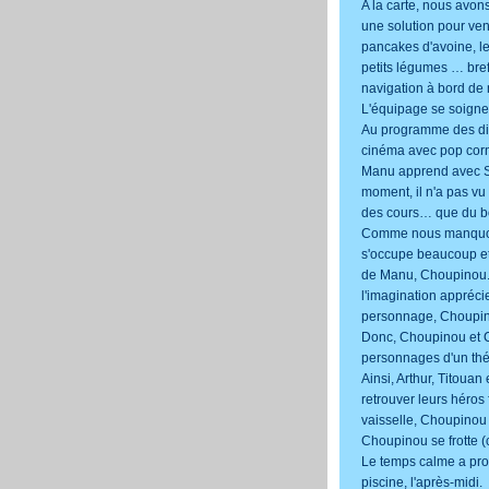
A la carte, nous avons 
une solution pour ven
pancakes d'avoine, le
petits légumes … bref,
navigation à bord de 
L'équipage se soigne
Au programme des div
cinéma avec pop corn
Manu apprend avec Sar
moment, il n'a pas vu 
des cours… que du bo
Comme nous manquons
s'occupe beaucoup et 
de Manu, Choupinou. 
l'imagination apprécie 
personnage, Choupinet
Donc, Choupinou et 
personnages d'un thé
Ainsi, Arthur, Titoua
retrouver leurs héros
vaisselle, Choupinou 
Choupinou se frotte (c
Le temps calme a prof
piscine, l'après-midi.