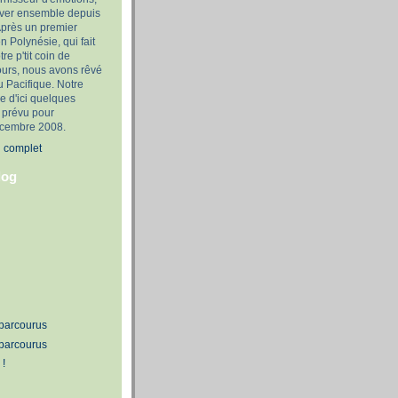
rêver ensemble depuis
Après un premier
n Polynésie, qui fait
tre p'tit coin de
ours, nous avons rêvé
u Pacifique. Notre
e d'ici quelques
 prévu pour
décembre 2008.
l complet
log
 parcourus
 parcourus
 !