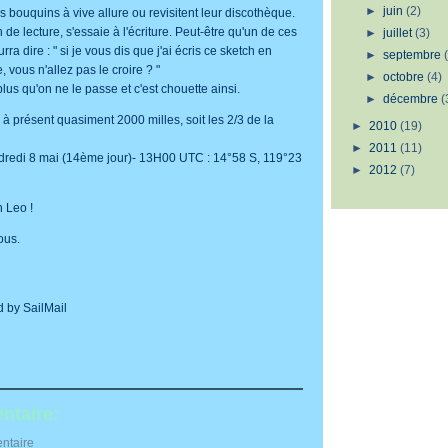
►
juin
(2)
s bouquins à vive allure ou revisitent leur discothèque.
e lecture, s'essaie à l'écriture. Peut-être qu'un de ces
►
juillet
(3)
urra dire : " si je vous dis que j'ai écris ce sketch en
►
septembre
, vous n'allez pas le croire ? "
►
octobre
(4)
lus qu'on ne le passe et c'est chouette ainsi.
►
décembre
(
 présent quasiment 2000 milles, soit les 2/3 de la
►
2010
(19)
►
2011
(11)
ndredi 8 mai (14ème jour)- 13H00 UTC : 14°58 S, 119°23
►
2012
(7)
 Leo !
ous.
d by SailMail
ttp://www.sailmail.com
ntaire:
ntaire