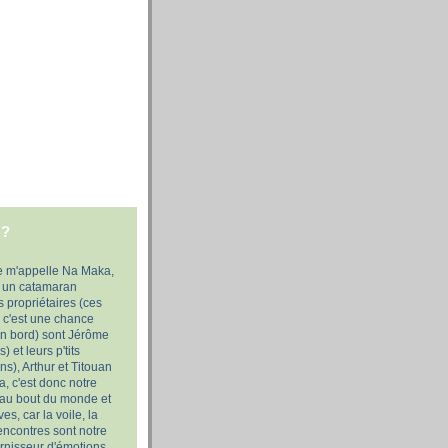
 ?
e m'appelle Na Maka,
, un catamaran
propriétaires (ces
ar c'est une chance
on bord) sont Jérôme
) et leurs p'tits
s), Arthur et Titouan
, c'est donc notre
 au bout du monde et
es, car la voile, la
rencontres sont notre
urnisseur d'émotions,